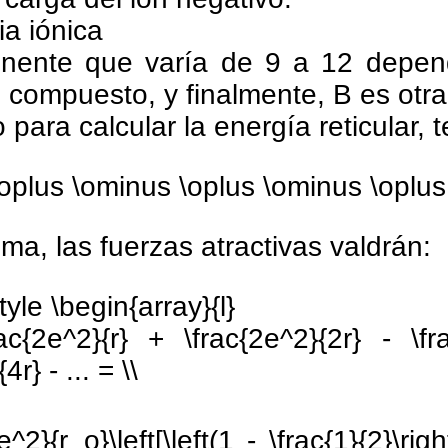
ia iónica
nente que varía de 9 a 12 depen
 compuesto, y finalmente, B es otra
para calcular la energía reticular,
\oplus \ominus \oplus \ominus \oplus
ma, las fuerzas atractivas valdrán:
tyle \begin{array}{l}
c{2e^2}{r} + \frac{2e^2}{2r} - \fr
4r} - ... = \\
^2}{r_o}\left[\left(1 - \frac{1}{2}\right