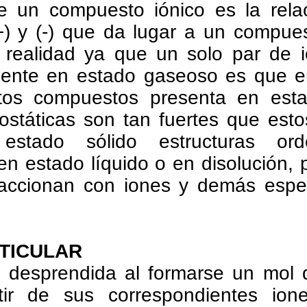
e un compuesto iónico es la rela
+) y (-) que da lugar a un compue
a realidad ya que un solo par de i
mente en estado gaseoso es que e
stos compuestos presenta en esta
rostáticas son tan fuertes que es
estado sólido estructuras or
 en estado líquido o en disolución,
eraccionan con iones y demás espe
TICULAR
a desprendida al formarse un mol
tir de sus correspondientes io