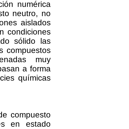
ción numérica
sto neutro, no
ones aislados
n condiciones
do sólido las
tos compuestos
denadas muy
 pasan a forma
cies químicas
 de compuesto
nes en estado