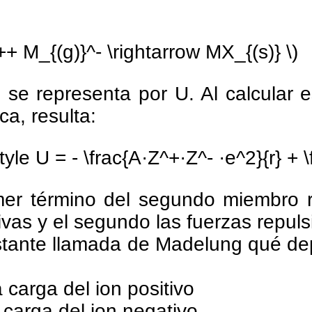
++ M_{(g)}^- \rightarrow MX_{(s)} \)
 se representa por U. Al calcular 
ca, resulta:
tyle U = - \frac{A·Z^+·Z^- ·e^2}{r} + \
mer término del segundo miembro r
ivas y el segundo las fuerzas repuls
stante llamada de Madelung qué dep
a carga del ion positivo
a carga del ion negativo.