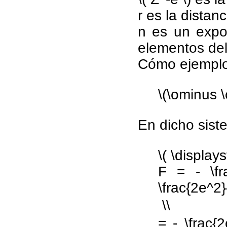
r es la distanc
n es un expo
elementos del
Cómo ejemplo 
\(\ominus 
En dicho siste
\( \displays
F = - \fra
\frac{2e^2}{
 \\
= - \frac{2e