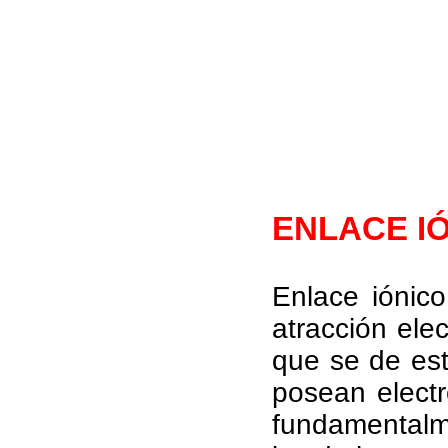
ENLACE I
Enlace iónic
atracción ele
que se de est
posean electr
fundamentalme