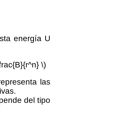
esta energía U
frac{B}{r^n} \)
epresenta las
ivas.
ende del tipo