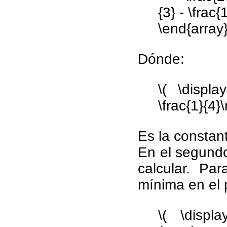
{3} - \frac{1
\end{array}
Dónde:
\( \display
\frac{1}{4}\r
Es la constan
En el segundo
calcular. Pa
mínima en el p
\( \displa