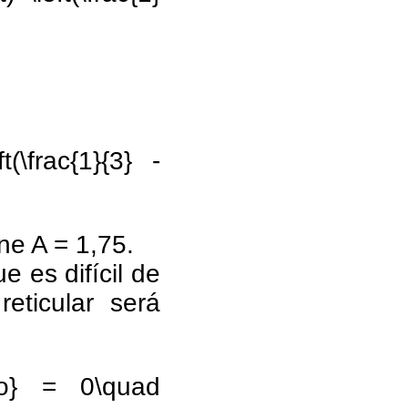
ft(\frac{1}{3} -
ne A = 1,75.
 es difícil de
eticular será
=r_o} = 0\quad