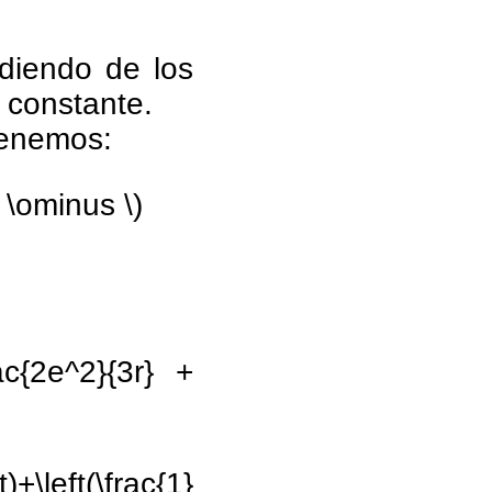
diendo de los
 constante.
 tenemos:
 \ominus \)
ac{2e^2}{3r} +
)+\left(\frac{1}