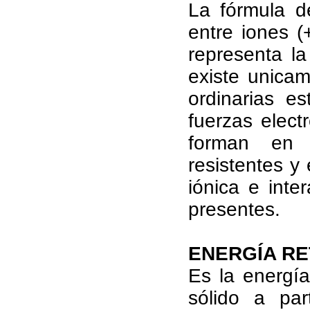
La fórmula d
entre iones (
representa l
existe unica
ordinarias e
fuerzas elect
forman en 
resistentes y
iónica e int
presentes.
ENERGÍA RE
Es la energí
sólido a par