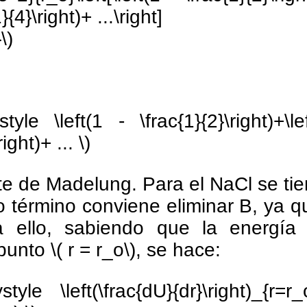
}{4}\right)+ ...\right]
\)
style \left(1 - \frac{1}{2}\right)+\le
ight)+ ... \)
te de Madelung. Para el NaCl se tie
 término conviene eliminar B, ya que
ra ello, sabiendo que la energía r
unto \( r = r_o\), se hace:
ystyle \left(\frac{dU}{dr}\right)_{r