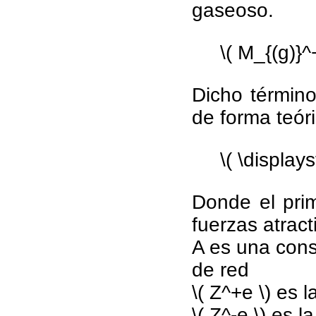
gaseoso.
\( M_{(g)}^
Dicho término
de forma teóri
\( \displays
Donde el pri
fuerzas atract
A es una con
de red
\( Z^+e \) es l
\( Z^-e \) es l