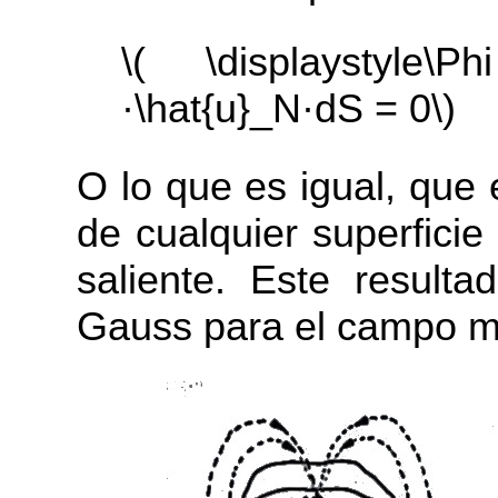
\( \displaystyle\
·\hat{u}_N·dS = 0\)
O lo que es igual, que e
de cualquier superficie 
saliente. Este resulta
Gauss para el campo m