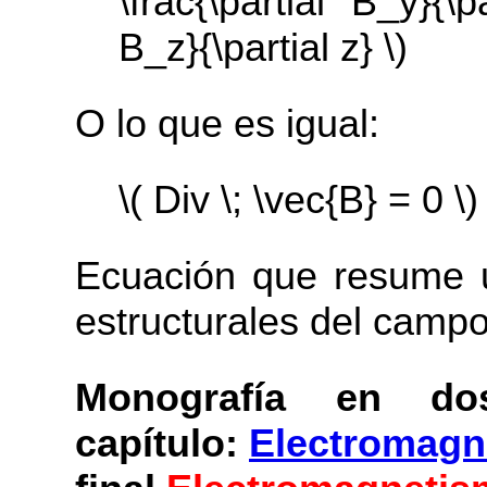
\frac{\partial B_y}{\p
B_z}{\partial z} \)
O lo que es igual:
\( Div \; \vec{B} = 0 \)
Ecuación que resume 
estructurales del camp
Monografía en dos
capítulo:
Electromagn