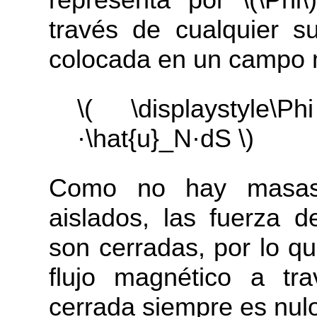
través de cualquier su
colocada en un campo m
\( \displaystyle\
·\hat{u}_N·dS \)
Como no hay masas
aislados, las fuerza 
son cerradas, por lo q
flujo magnético a tr
cerrada siempre es nulo