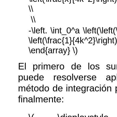
\\
 \\
-\left. \int_0^a \left(\lef
\left(\frac{1}{4k^2}\right
\end{array} \)
El primero de los su
puede resolverse a
método de integración 
finalmente: