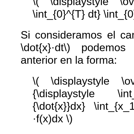
\( \displaystyle \ov
\int_{0}^{T} dt} \int_{0}
Si consideramos el ca
\dot{x}·dt\) podemos
anterior en la forma:
\( \displaystyle \ov
{\displaystyle \in
{\dot{x}}dx} \int_{x_1
·f(x)dx \)