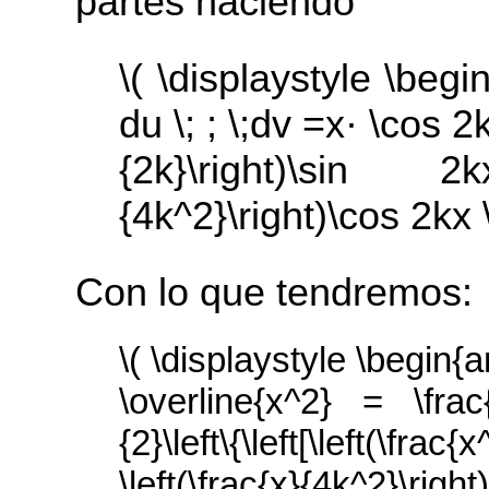
partes haciendo
\( \displaystyle \begin
du \; ; \;dv =x· \cos 2k
{2k}\right)\sin 
{4k^2}\right)\cos 2kx 
Con lo que tendremos:
\( \displaystyle \begin{a
\overline{x^2} = \frac{
{2}\left\{\left[\left(\f
\left(\frac{x}{4k^2}\right