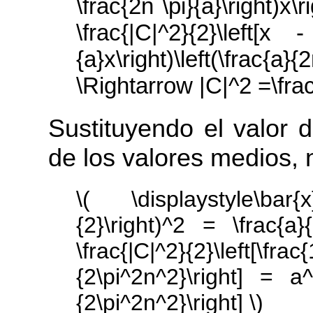
\frac{2n \pi}{a}\right)x\
\frac{|C|^2}{2}\left[x 
{a}x\right)\left(\frac{a}
\Rightarrow |C|^2 =\frac
Sustituyendo el valor 
de los valores medios,
\( \displaystyle\bar{
{2}\right)^2 = \frac{a}
\frac{|C|^2}{2}\lef
{2\pi^2n^2}\right] = a^2
{2\pi^2n^2}\right] \)