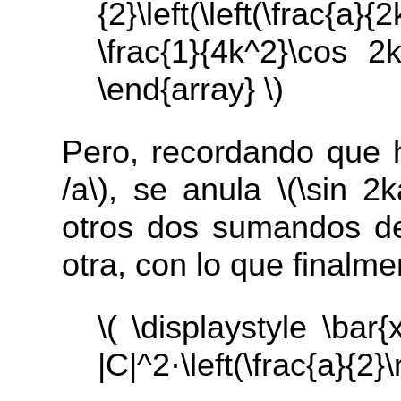
{2}\left(\left(\frac
\frac{1}{4k^2}\cos 2k
\end{array} \)
Pero, recordando que 
/a\), se anula \(\sin 2
otros dos sumandos de
otra, con lo que finalme
\( \displaystyle \bar{
|C|^2·\left(\frac{a}{2}\