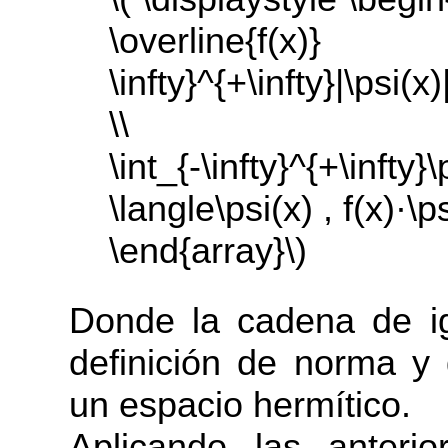
\overline{f
\infty}^{+\infty}|\psi(x
\\
\int_{-\infty}^{+\infty
\langle\psi(x) , f(x)·\p
\end{array}\)
Donde la cadena de ig
definición de norma y
un espacio hermítico.
Aplicando las anterio