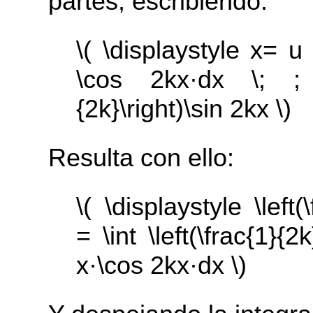
partes, escribiendo:
\( \displaystyle x= u 
\cos 2kx·dx \; ; 
{2k}\right)\sin 2kx \)
Resulta con ello:
\( \displaystyle \left(
= \int \left(\frac{1}{2
x·\cos 2kx·dx \)