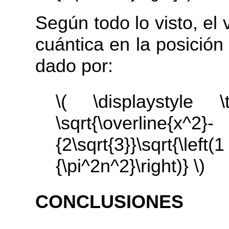
Según todo lo visto, el 
cuántica en la posición
dado por:
\( \displaystyle 
\sqrt{\overline{x^2
{2\sqrt{3}}\sqrt
{\pi^2n^2}\right)} \)
CONCLUSIONES