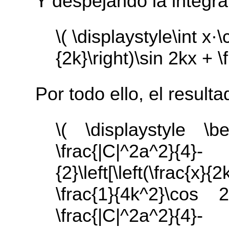
Y despejando la integra
\( \displaystyle\int x·
{2k}\right)\sin 2kx + 
Por todo ello, el resulta
\( \displaystyle \be
\frac{|C|^2a^2}
{2}\left[\left(\frac
\frac{1}{4k^2}\cos 
\frac{|C|^2a^2}