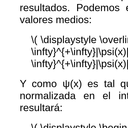
resultados. Podemos e
valores medios:
\( \displaystyle \overli
\infty}^{+\infty}|
\infty}^{+\infty}|\psi(x)
Y como ψ(x) es tal qu
normalizada en el int
resultará:
\( \displaystyle \begin