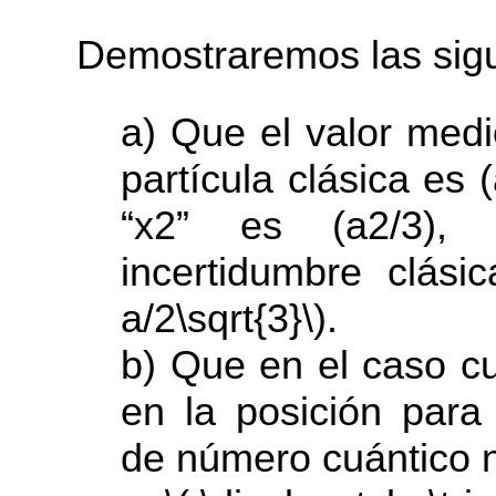
Demostraremos las sigu
a) Que el valor medi
partícula clásica es 
“x2” es (a2/3),
incertidumbre clásica
a/2\sqrt{3}\).
b) Que en el caso cu
en la posición para
de número cuántico n