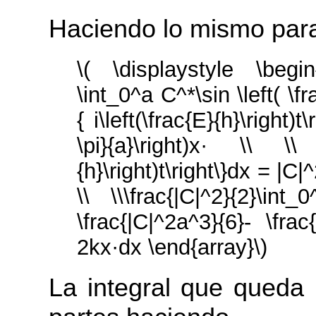
Haciendo lo mismo par
\( \displaystyle \begin
\int_0^a C^*\sin \left( \fra
{ i\left(\frac{E}{h}\right)t
\pi}{a}\right)x· \\ \\ ·
{h}\right)t\right\}dx = |C
\\ \\\frac{|C|^2}{2}\in
\frac{|C|^2a^3}{6}- \fra
2kx·dx \end{array}\)
La integral que queda