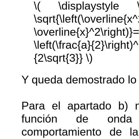
\( \displaystyle 
\sqrt{\left(\
\overline{x}^2\right)}=
\left(\frac{a}{2}\rig
{2\sqrt{3}} \)
Y queda demostrado lo 
Para el apartado b) 
función de onda
comportamiento de la