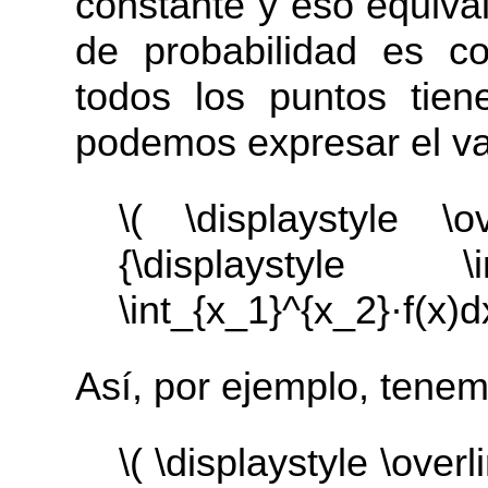
constante y eso equival
de probabilidad es co
todos los puntos tien
podemos expresar el val
\( \displaystyle \ov
{\displaystyle \
\int_{x_1}^{x_2}·f(x)dx
Así, por ejemplo, tenem
\( \displaystyle \overl