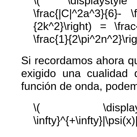
\( \displaystyl
\frac{|C|^2a^3}{6}- \fr
{2k^2}\right) = \frac{|
\frac{1}{2\pi^2n^2}\rig
Si recordamos ahora q
exigido una cualidad 
función de onda, podemo
\( \display
\infty}^{+\infty}|\psi(x