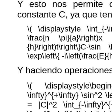
Y esto nos permite o
constante C, ya que te
\( \displaystyle \int_{-\i
\frac{n \pi}{a}\right)x 
{h}\right)t\right\}C·\sin 
\exp\left\{ -i\left(\frac{E}{
Y haciendo operaciones
\( \displaystyle\begi
\infty}^{+\infty} \sin^2 \l
= |C|^2 \int_{-\infty}^{