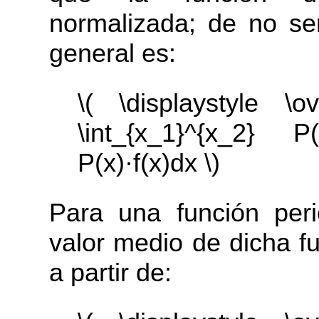
normalizada; de no se
general es:
\( \displaystyle \ov
\int_{x_1}^{x_2} P(
P(x)·f(x)dx \)
Para una función peri
valor medio de dicha f
a partir de: