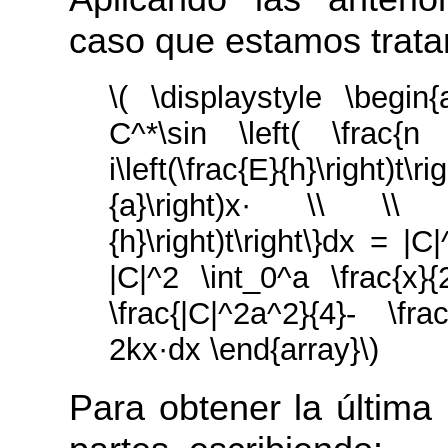
caso que estamos trata
\( \displaystyle \begin{
C^*\sin \left( \frac{n \
i\left(\frac{E}{h}\right)t\ri
{a}\right)x· \\ \\ ·\e
{h}\right)t\right\}dx = |
|C|^2 \int_0^a \frac{x}
\frac{|C|^2a^2}{4}- \fr
2kx·dx \end{array}\)
Para obtener la última