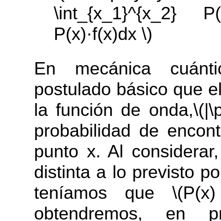
\int_{x_1}^{x_2} P(
P(x)·f(x)dx \)
En mecánica cuánt
postulado básico que e
la función de onda,\(|\p
probabilidad de encont
punto x. Al considerar
distinta a lo previsto p
teníamos que \(P(x)
obtendremos, en pr