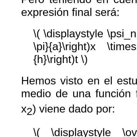
expresión final será:
\( \displaystyle \psi_n
\pi}{a}\right)x \time
{h}\right)t \)
Hemos visto en el estu
medio de una función f
x
) viene dado por:
2
\( \displaystyle \ov