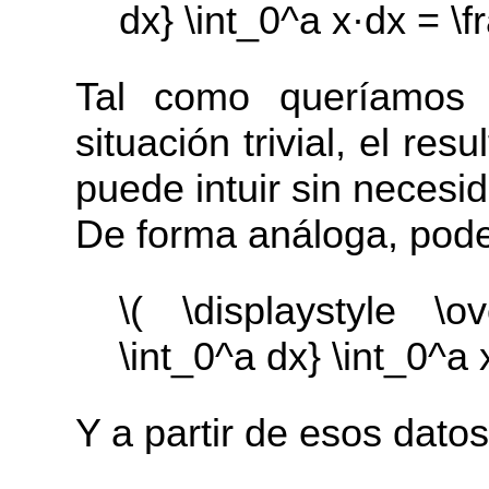
dx} \int_0^a x·dx = \fr
Tal como queríamos 
situación trivial, el re
puede intuir sin necesid
De forma análoga, pode
\( \displaystyle \ov
\int_0^a dx} \int_0^a 
Y a partir de esos datos