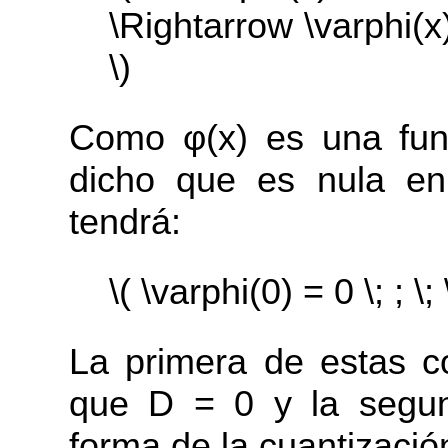
\Rightarrow \varphi(x
\)
Como φ(x) es una fun
dicho que es nula en 
tendrá:
\( \varphi(0) = 0 \; ; \;
La primera de estas c
que D = 0 y la segun
forma de la cuantizació