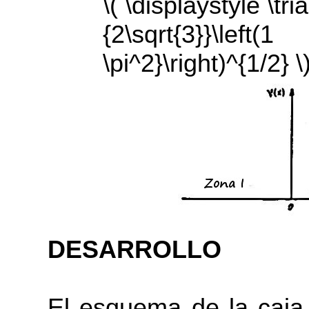
\( \displaystyle \tr
{2\sqrt{3}}\le
\pi^2}\right)^{1/2} \
DESARROLLO
El esquema de la caja