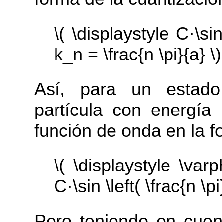
\( \displaystyle C·\s
k_n = \frac{n \pi}{a} \)
Así, para un estado
partícula con energía
función de onda en la f
\( \displaystyle \var
C·\sin \left( \frac{n \pi
Pero teniendo en cuent