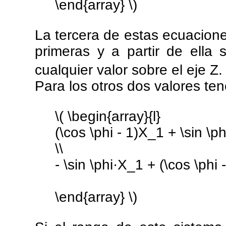
\end{array} \)
La tercera de estas ecuacion
primeras y a partir de ella
cualquier valor sobre el eje Z.
Para los otros dos valores t
\( \begin{array}{l}
(\cos \phi - 1)X_1 + \sin \ph
\\
- \sin \phi·X_1 + (\cos \phi 
\end{array} \)