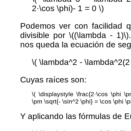
2·\cos \phi)- 1 = 0 \)
Podemos ver con facilidad q
divisible por \((\lambda - 1)\
nos queda la ecuación de se
\( \lambda^2 - \lambda^2(2·
Cuyas raíces son:
\( \displaystyle \frac{2·\cos \phi \
\pm \sqrt{- \sin^2 \phi} = \cos \phi \p
Y aplicando las fórmulas de E