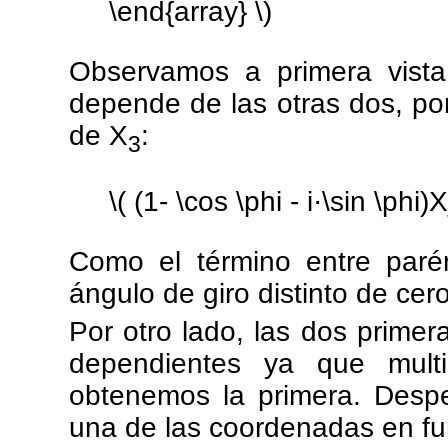
\end{array} \)
Observamos a primera vista
depende de las otras dos, po
de X
:
3
\( (1- \cos \phi - i·\sin \phi)
Como el término entre paré
ángulo de giro distinto de cer
Por otro lado, las dos prime
dependientes ya que multi
obtenemos la primera. Despe
una de las coordenadas en fun