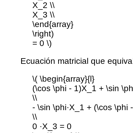
X_2 \\
X_3 \\
\end{array}
\right)
= 0 \)
Ecuación matricial que equiva
\( \begin{array}{l}
(\cos \phi - 1)X_1 + \sin \ph
\\
- \sin \phi·X_1 + (\cos \phi 
\\
0 ·X_3 = 0