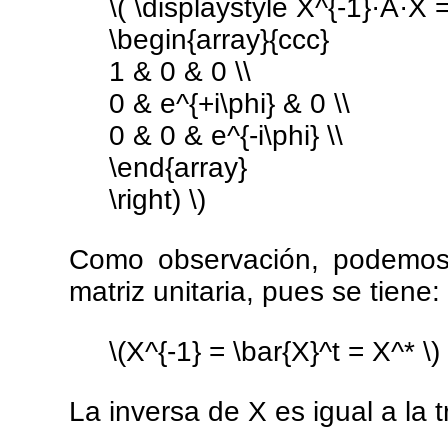
\( \displaystyle X^{-1}·A·X =
\begin{array}{ccc}
1 & 0 & 0 \\
0 & e^{+i\phi} & 0 \\
0 & 0 & e^{-i\phi} \\
\end{array}
\right) \)
Como observación, podemos
matriz unitaria, pues se tiene:
\(X^{-1} = \bar{X}^t = X^* \)
La inversa de X es igual a la