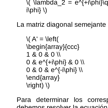
\( \lambda_2 = e^{+i\phi}
i\phi} \)
La matriz diagonal semejante 
\( A' = \left(
\begin{array}{ccc}
1 & 0 & 0 \\
0 & e^{+i\phi} & 0 \\
0 & 0 & e^{-i\phi} \\
\end{array}
\right) \)
Para determinar los corres
debemos resolver la ecuación 