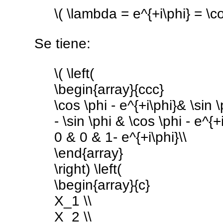
\( \lambda = e^{+i\phi} = \cos
Se tiene:
\( \left(
\begin{array}{ccc}
\cos \phi - e^{+i\phi}& \sin \
- \sin \phi & \cos \phi - e^{+
0 & 0 & 1- e^{+i\phi}\\
\end{array}
\right) \left(
\begin{array}{c}
X_1 \\
X_2 \\