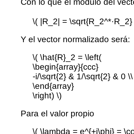
Con lo que el módulo del vect
\( |R_2| = \sqrt{R_2^*·R_2} =
Y el vector normalizado será:
\( \hat{R}_2 = \left(
\begin{array}{ccc}
-i/\sqrt{2} & 1/\sqrt{2} & 0 \\
\end{array}
\right) \)
Para el valor propio
\( \lambda = e^{+i\phi} = \cos