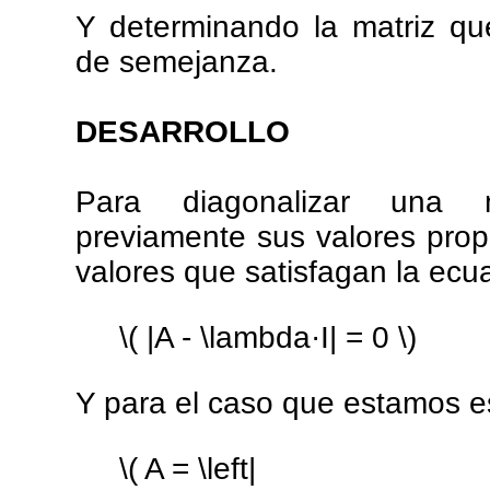
Y determinando la matriz que
de semejanza.
DESARROLLO
Para diagonalizar una 
previamente sus valores propi
valores que satisfagan la ecu
\( |A - \lambda·I| = 0 \)
Y para el caso que estamos e
\( A = \left|