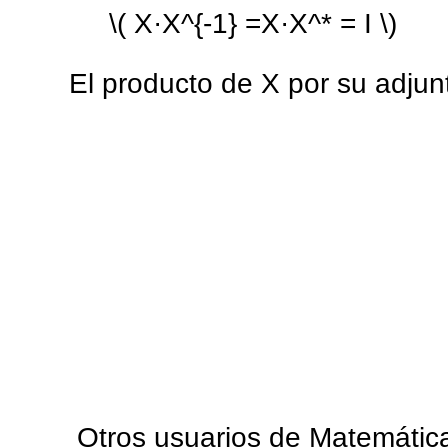
\( X·X^{-1} =X·X^* = I \)
El producto de X por su adjunt
Otros usuarios de Matemática