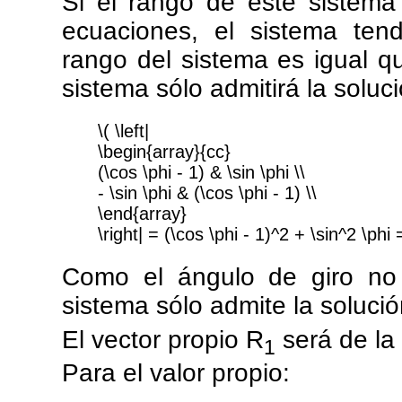
Si el rango de este sistem
ecuaciones, el sistema tendr
rango del sistema es igual q
sistema sólo admitirá la solució
\( \left|
\begin{array}{cc}
(\cos \phi - 1) & \sin \phi \\
- \sin \phi & (\cos \phi - 1) \\
\end{array}
\right| = (\cos \phi - 1)^2 + \sin^2 \phi 
Como el ángulo de giro no 
sistema sólo admite la solución
El vector propio R
será de la
1
Para el valor propio: