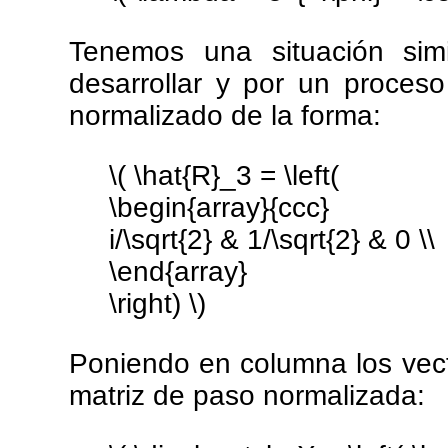
Tenemos una situación si
desarrollar y por un proceso
normalizado de la forma:
\( \hat{R}_3 = \left(
\begin{array}{ccc}
i/\sqrt{2} & 1/\sqrt{2} & 0 \\
\end{array}
\right) \)
Poniendo en columna los vec
matriz de paso normalizada: