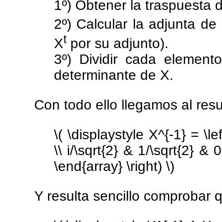
1º) Obtener la traspuesta 
2º) Calcular la adjunta de
t
X
por su adjunto).
3º) Dividir cada element
determinante de X.
Con todo ello llegamos al resu
\( \displaystyle X^{-1} = \l
\\ i/\sqrt{2} & 1/\sqrt{2} & 0
\end{array} \right) \)
Y resulta sencillo comprobar 