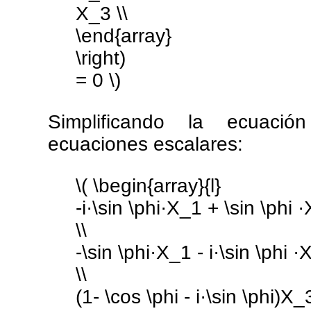
X_3 \\
\end{array}
\right)
= 0 \)
Simplificando la ecuació
ecuaciones escalares:
\( \begin{array}{l}
-i·\sin \phi·X_1 + \sin \phi ·
\\
-\sin \phi·X_1 - i·\sin \phi ·
\\
(1- \cos \phi - i·\sin \phi)X_