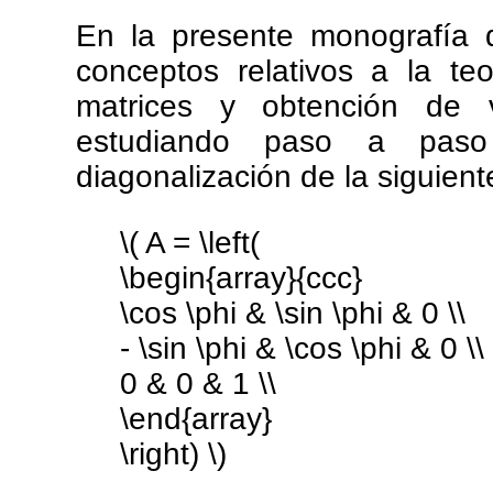
En la presente monografía 
conceptos relativos a la te
matrices y obtención de v
estudiando paso a paso
diagonalización de la siguient
\( A = \left(
\begin{array}{ccc}
\cos \phi & \sin \phi & 0 \\
- \sin \phi & \cos \phi & 0 \\
0 & 0 & 1 \\
\end{array}
\right) \)