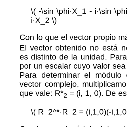
\( -\sin \phi·X_1 - i·\sin \
i·X_2 \)
Con lo que el vector propio m
El vector obtenido no está 
es distinto de la unidad. Para
por un escalar cuyo valor sea
Para determinar el módulo d
vector complejo, multiplicam
que vale: R*
= (i, 1, 0). De 
2
\( R_2^*·R_2 = (i,1,0)(-i,1,0