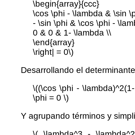
\begin{array}{ccc}
\cos \phi - \lambda & \sin \p
- \sin \phi & \cos \phi - \la
0 & 0 & 1- \lambda \\
\end{array}
\right| = 0\)
Desarrollando el determinant
\((\cos \phi - \lambda)^2(1
\phi = 0 \)
Y agrupando términos y simpli
\( \lambda^3 - \lambda^2