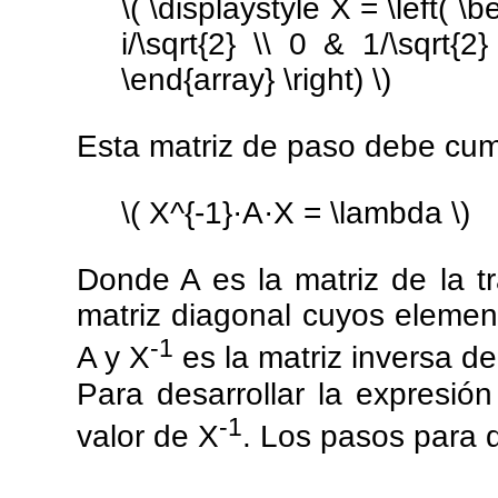
\( \displaystyle X = \left( \b
i/\sqrt{2} \\ 0 & 1/\sqrt{
\end{array} \right) \)
Esta matriz de paso debe cump
\( X^{-1}·A·X = \lambda \)
Donde A es la matriz de la tr
matriz diagonal cuyos elemen
-1
A y X
es la matriz inversa de
Para desarrollar la expresió
-1
valor de X
. Los pasos para 