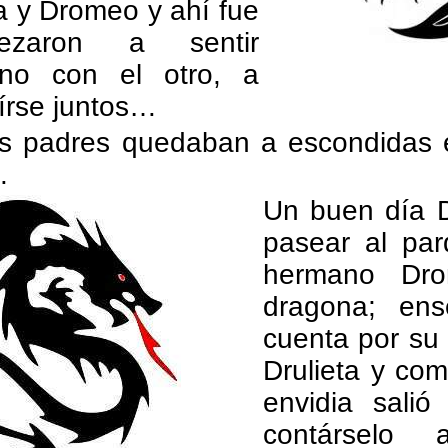
ta y Dromeo y ahí fue
ezaron a sentir
uno con el otro, a
írse juntos…
s padres quedaban a escondidas e
.
Un buen día D
pasear al par
hermano Dr
dragona; ens
cuenta por su 
Drulieta y com
envidia salió
contárselo