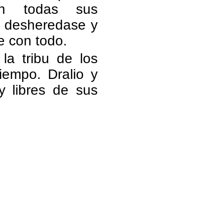
n todas sus
e desheredase y
e con todo.
la tribu de los
iempo. Dralio y
 libres de sus