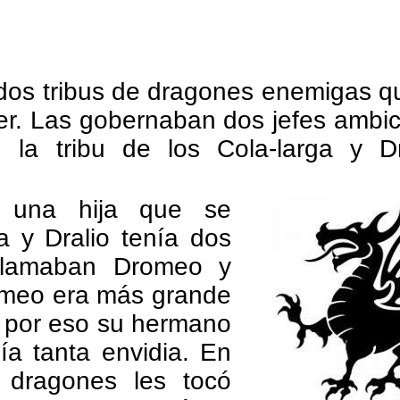
dos tribus de dragones enemigas q
er. Las gobernaban dos jefes ambi
 la tribu de los Cola-larga y D
 una hija que se
a y Dralio tenía dos
 llamaban Dromeo y
omeo era más grande
 por eso su hermano
ía tanta envidia. En
 dragones les tocó