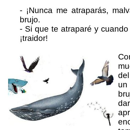
- ¡Nunca me atraparás, malv
brujo.
- Si que te atraparé y cuando 
¡traidor!
Co
muc
del
un
br
da
ap
enc