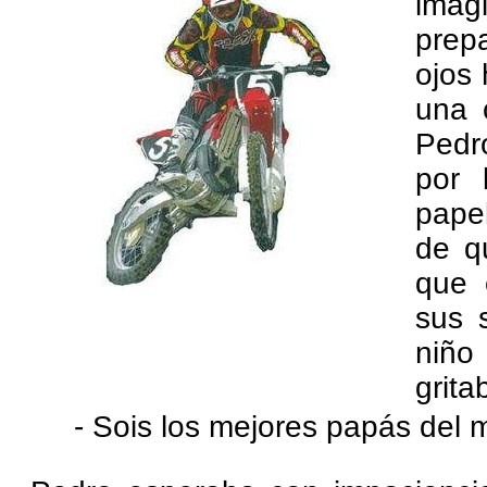
imag
prep
ojos
una 
Pedr
por 
pape
de q
que 
sus 
niño
grita
- Sois los mejores papás del