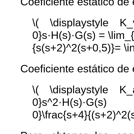
Coeficiente estático de 
\( \displaystyle K_
0}s·H(s)·G(s) = \lim_{
{s(s+2)^2(s+0,5)}= \in
Coeficiente estático de 
\( \displaystyle K_
0}s^2·H(s)·G(s) 
0}\frac{s+4}{(s+2)^2(s