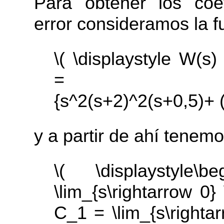
Para obtener los coe
error consideramos la f
\( \displaystyle W(s)
= \frac{s^2(
{s^2(s+2)^2(s+0,5)+ (
y a partir de ahí tenemo
\( \displaystyle\
\lim_{s\rightarrow 0
C_1 = \lim_{s\rightar