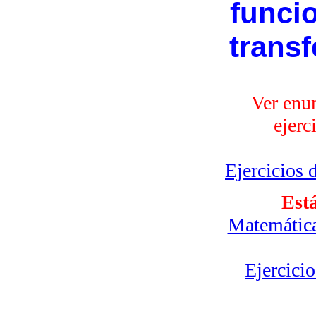
funci
transf
Ver enu
ejerc
Ejercicios 
Está
Matemática
Ejercicio