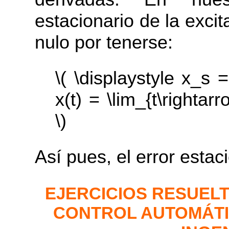
estacionario de la exci
nulo por tenerse:
\( \displaystyle x_s = 
x(t) = \lim_{t\rightarr
\)
Así pues, el error estac
EJERCICIOS RESUEL
CONTROL AUTOMÁTI