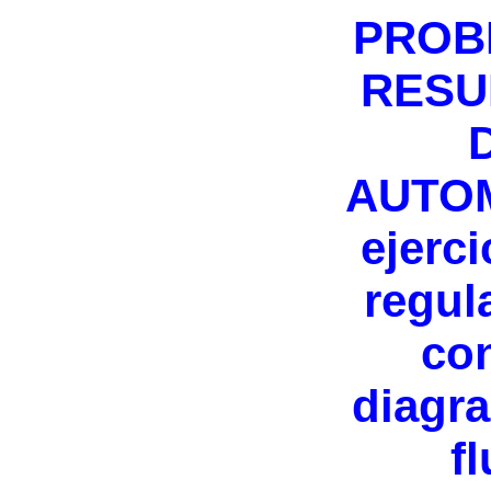
PROB
RESU
AUTO
ejerci
regul
con
diagr
fl