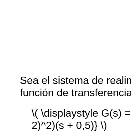
Sea el sistema de reali
función de transferencia
\( \displaystyle G(s) =
2)^2)(s + 0,5)} \)