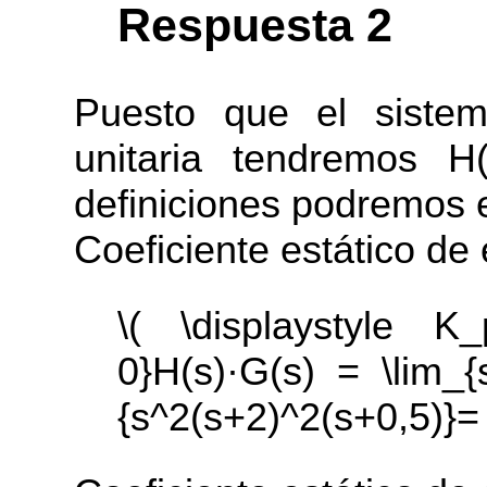
Respuesta 2
Puesto que el sistem
unitaria tendremos 
definiciones podremos e
Coeficiente estático de 
\( \displaystyle K_
0}H(s)·G(s) = \lim_{s
{s^2(s+2)^2(s+0,5)}= \