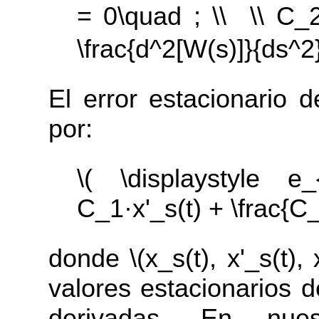
= 0\quad ; \\  \\ C_2
\frac{d^2[W(s)]}{ds^2}
El error estacionario 
por:
\( \displaystyle 
C_1·x'_s(t) + \frac{C_2
donde \(x_s(t), x'_s(t),
valores estacionarios d
derivadas. En nue