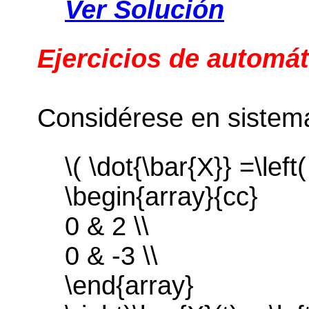
Ver Solución
Ejercicios de automát
Considérese en sistem
\( \dot{\bar{X}} =\left(
\begin{array}{cc}
0 & 2 \\
0 & -3 \\
\end{array}