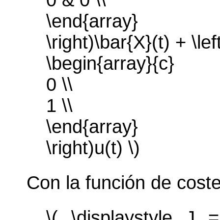
0 & 0 \\
\end{array}
\right)\bar{X}(t) + \lef
\begin{array}{c}
0 \\
1 \\
\end{array}
\right)u(t) \)
Con la función de coste
\( \displaystyle J =