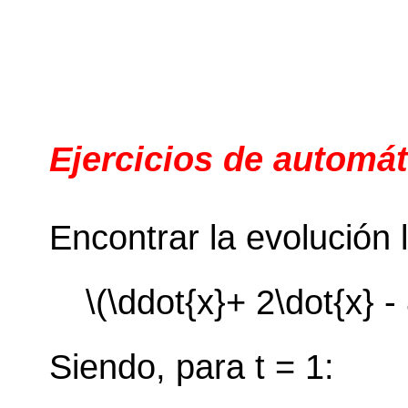
Ejercicios de automát
Encontrar la evolución l
\(\ddot{x}+ 2\dot{x} - 
Siendo, para t = 1: