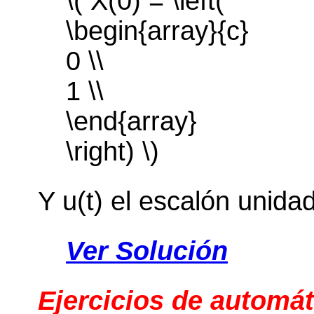
\( X(0) = \left(
\begin{array}{c}
0 \\
1 \\
\end{array}
\right) \)
Y u(t) el escalón unidad
Ver Solución
Ejercicios de automát