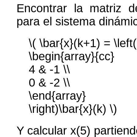
Encontrar la matriz de
para el sistema dinámic
\( \bar{x}(k+1) = \left(
\begin{array}{cc}
4 & -1 \\
0 & -2 \\
\end{array}
\right)\bar{x}(k) \)
Y calcular x(5) partiend