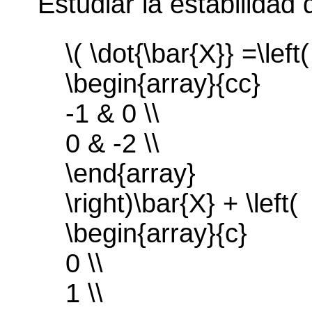
Estudiar la estabilidad 
\( \dot{\bar{X}} =\left(
\begin{array}{cc}
-1 & 0 \\
0 & -2 \\
\end{array}
\right)\bar{X} + \left(
\begin{array}{c}
0 \\
1 \\