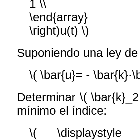
1 \\
\end{array}
\right)u(t) \)
Suponiendo una ley de c
\( \bar{u}= - \bar{k}·\
Determinar \( \bar{k}_
mínimo el índice:
\( \displaystyle 