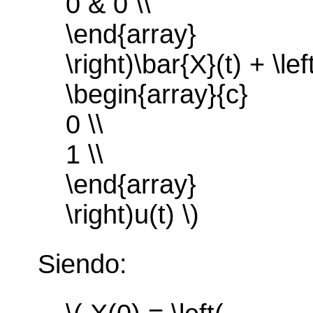
0 & 0 \\
\end{array}
\right)\bar{X}(t) + \lef
\begin{array}{c}
0 \\
1 \\
\end{array}
\right)u(t) \)
Siendo: