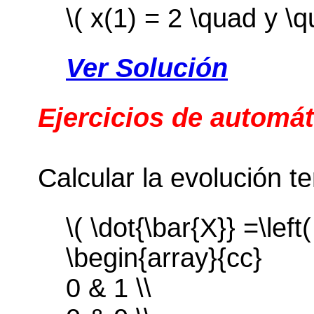
\( x(1) = 2 \quad y \q
Ver Solución
Ejercicios de automát
Calcular la evolución t
\( \dot{\bar{X}} =\left(
\begin{array}{cc}
0 & 1 \\