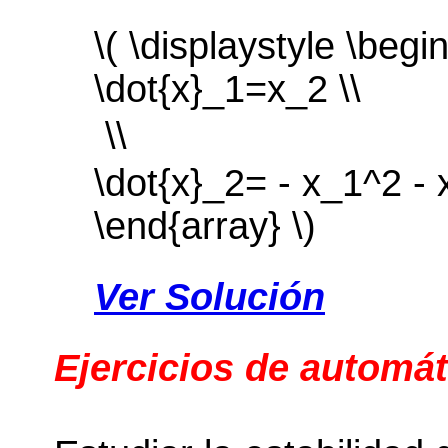
\( \displaystyle \begin
\dot{x}_1=x_2 \\
 \\
\dot{x}_2= - x_1^2 - 
\end{array} \)
Ver Solución
Ejercicios de automát