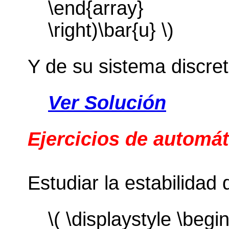
\end{array}
\right)\bar{u} \)
Y de su sistema discret
Ver Solución
Ejercicios de automát
Estudiar la estabilidad 
\( \displaystyle \begin