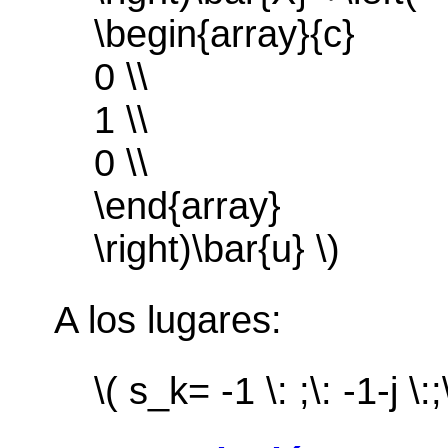
\begin{array}{c}
0 \\
1 \\
0 \\
\end{array}
\right)\bar{u} \)
A los lugares:
\( s_k= -1 \: ;\: -1-j \:;