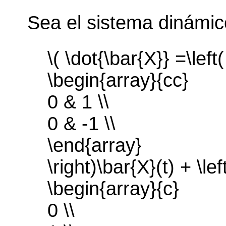
Sea el sistema dinámic
\( \dot{\bar{X}} =\left(
\begin{array}{cc}
0 & 1 \\
0 & -1 \\
\end{array}
\right)\bar{X}(t) + \lef
\begin{array}{c}
0 \\