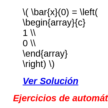
\( \bar{x}(0) = \left(
\begin{array}{c}
1 \\
0 \\
\end{array}
\right) \)
Ver Solución
Ejercicios de automát