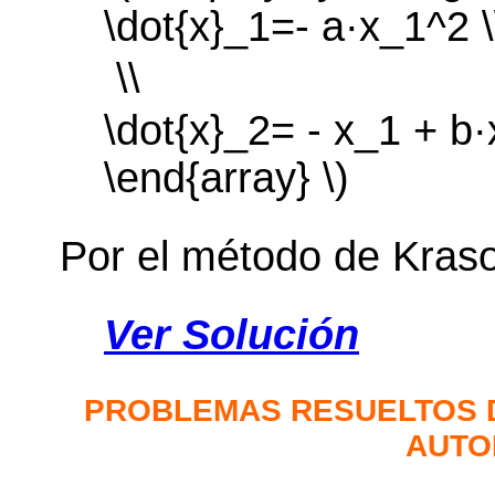
\dot{x}_1=- a·x_1^2 \
 \\
\dot{x}_2= - x_1 + b
\end{array} \)
Por el método de Krasov
Ver Solución
PROBLEMAS RESUELTOS 
AUTO