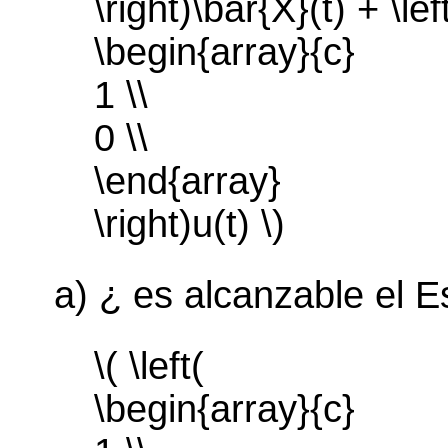
\right)\bar{X}(t) + \lef
\begin{array}{c}
1 \\
0 \\
\end{array}
\right)u(t) \)
a) ¿ es alcanzable el E
\( \left(
\begin{array}{c}