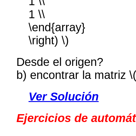
1 \\
1 \\
\end{array}
\right) \)
Desde el origen?
b) encontrar la matriz \
Ver Solución
Ejercicios de automát