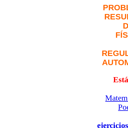
PROB
RESU
FÍ
REGU
AUTO
Está
Matemá
Po
ejercicio