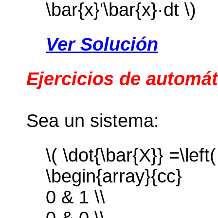
\bar{x}'\bar{x}·dt \)
Ver Solución
Ejercicios de automát
Sea un sistema:
\( \dot{\bar{X}} =\left(
\begin{array}{cc}
0 & 1 \\