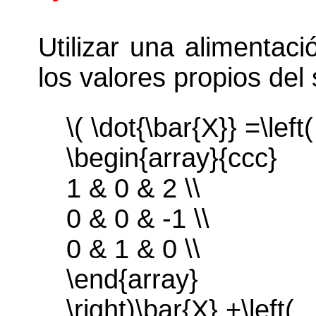
Utilizar una alimenta
los valores propios del
\( \dot{\bar{X}} =\left(
\begin{array}{ccc}
1 & 0 & 2 \\
0 & 0 & -1 \\
0 & 1 & 0 \\
\end{array}
\right)\bar{X} +\left(