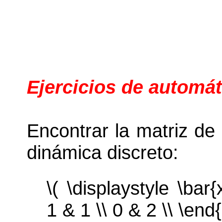
Ejercicios de automát
Encontrar la matriz de t
dinámica discreto:
\( \displaystyle \bar{
1 & 1 \\ 0 & 2 \\ \end{