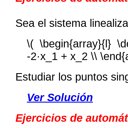
Sea el sistema linealiz
\( \begin{array}{l} \
-2·x_1 + x_2 \\ \end{a
Estudiar los puntos sin
Ver Solución
Ejercicios de automát