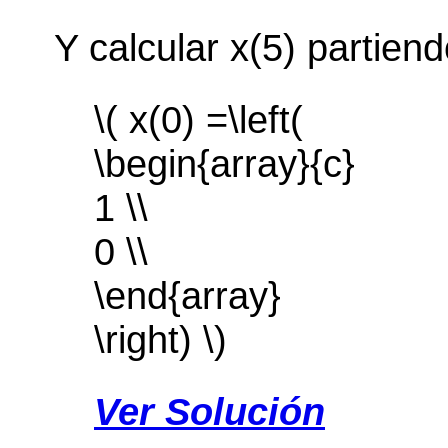
Y calcular x(5) partiend
\( x(0) =\left(
\begin{array}{c}
1 \\
0 \\
\end{array}
\right) \)
Ver Solución