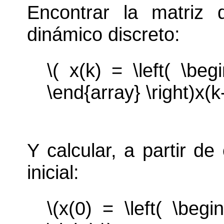
Encontrar la matriz 
dinámico discreto:
\( x(k) = \left( \be
\end{array} \right)x(k
Y calcular, a partir de
inicial:
\(x(0) = \left( \begi