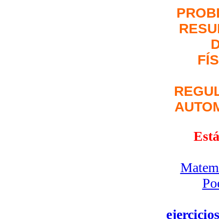
PROB
RESU
FÍ
REGU
AUTO
Está
Matemá
Po
ejercicio