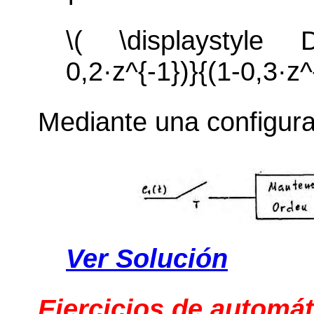
\( \displaystyle D
0,2·z^{-1})}{(1-0,3·z^
Mediante una configura
Ver Solución
Ejercicios de automát