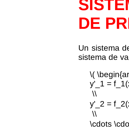
SIST
DE PR
Un sistema de
sistema de va
\( \begin{ar
y'_1 = f_1(
 \\
y'_2 = f_2(
 \\
\cdots \cdo