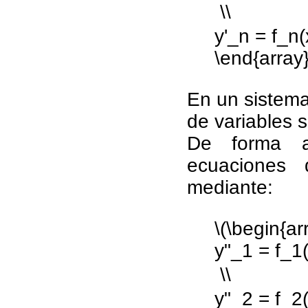
 \\
y'_n = f_n(
\end{array}
En un sistema
de variables s
De forma a
ecuaciones
mediante:
\(\begin{arr
y"_1 = f_1(x
 \\
y"_2 = f_2(x