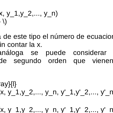
x, y_1,y_2,..., y_n)
 \)
 de este tipo el número de ecuacion
in contar la x.
náloga se puede considerar 
 de segundo orden que vienen
ay}{l}
, y_1,y_2,..., y_n, y'_1,y'_2,..., y'_n
, y_1,y_2,..., y_n, y'_1,y'_2,..., y'_n