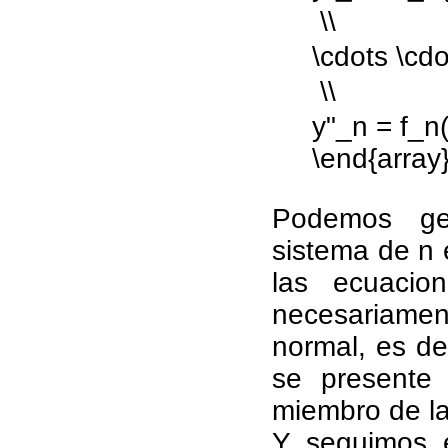
 \\
\cdots \cdo
 \\
y"_n = f_n(
\end{array}
Podemos gen
sistema de n 
las ecuacio
necesariamen
normal, es de
se presente
miembro de l
Y seguimos 