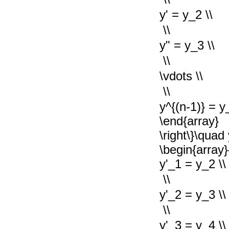
y' = y_2 \\
 \\
y" = y_3 \\
 \\
\vdots \\
 \\
y^{(n-1)} = y
\end{array}
\right\}\quad 
\begin{array}{
y'_1 = y_2 \\
 \\
y'_2 = y_3 \\
 \\
y'_3 = y_4 \\