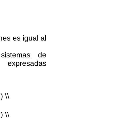
es es igual al
sistemas de
 expresadas
) \\
) \\