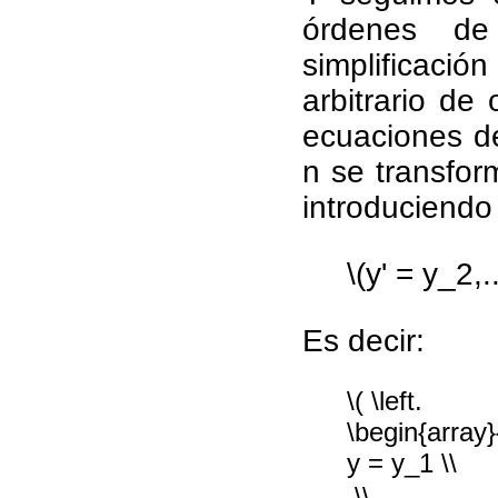
órdenes de
simplificació
arbitrario d
ecuaciones de
n se transfo
introduciendo 
\(y' = y_2,..
Es decir:
\( \left.
\begin{array}{
y = y_1 \\
 \\