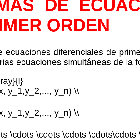
EMAS DE ECUAC
IMER ORDEN
 ecuaciones diferenciales de prim
rias ecuaciones simultáneas de la f
ray}{l}
x, y_1,y_2,..., y_n) \\
x, y_1,y_2,..., y_n) \\
ts \cdots \cdots \cdots \cdots\cdots 