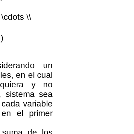
\cdots \\
)
siderando un
es, en el cual
quiera y no
, sistema sea
 cada variable
en el primer
 suma de los