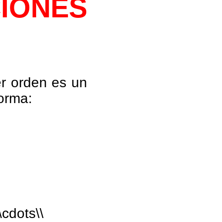
IONES
er orden es un
orma:
\cdots\\