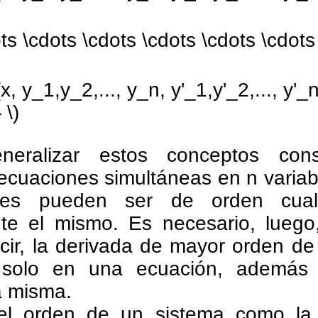
ts \cdots \cdots \cdots \cdots \cdots 
x, y_1,y_2,..., y_n, y'_1,y'_2,..., y'_n
 \)
eralizar estos conceptos con
ecuaciones simultáneas en n variabl
nes pueden ser de orden cual
te el mismo. Es necesario, luego
cir, la derivada de mayor orden de
 solo en una ecuación, además 
a misma.
el orden de un sistema como la