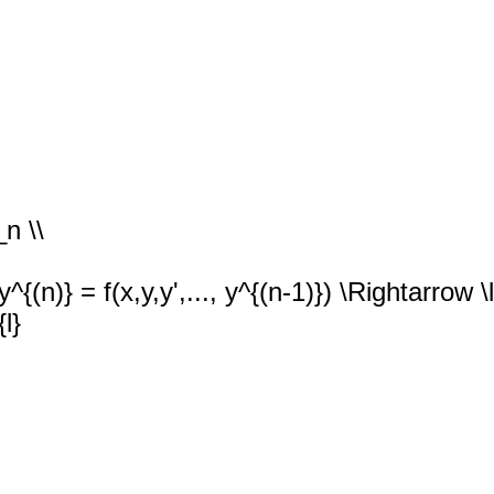
_n \\
y^{(n)} = f(x,y,y',..., y^{(n-1)}) \Rightarrow \l
l}