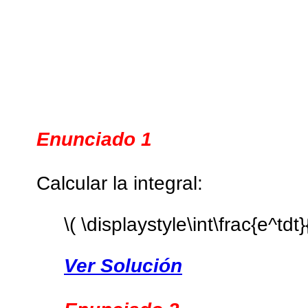
Enunciado 1
Calcular la integral:
\( \displaystyle\int\frac{e^tdt}
Ver Solución