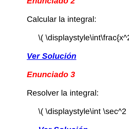
Enunciado 2
Calcular la integral:
\( \displaystyle\int\frac{x^
Ver Solución
Enunciado 3
Resolver la integral:
\( \displaystyle\int \sec^2