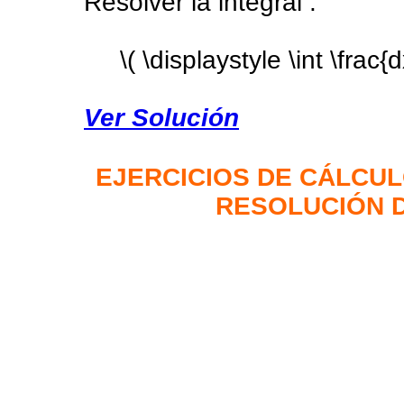
Resolver la integral :
\( \displaystyle \int \frac{
Ver Solución
EJERCICIOS DE CÁLCU
RESOLUCIÓN 