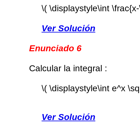
\( \displaystyle\int \frac{
Ver Solución
Enunciado 6
Calcular la integral :
\( \displaystyle\int e^x \s
Ver Solución