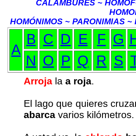
CALAMBURES ~ HOMÓF
HOMO
HOMÓNIMOS ~ PARONIMIAS ~
B
C
D
E
F
G
A
N
O
P
Q
R
S
Arroja
la
a roja
.
El lago que quieres cruz
abarca
varios kilómetros.