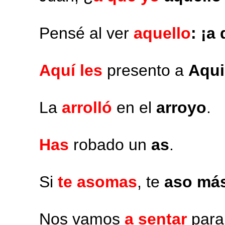
Pensé al ver
aquello
: ¡a
Aquí les
presento a
Aqui
La
arrolló
en el
arroyo
.
Has
robado un
as
.
Si
te asomas
, te
aso má
Nos vamos
a sentar
par