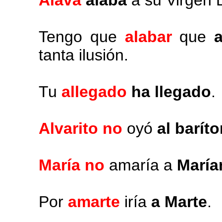
Álava
alaba
a su Virgen 
Tengo que
alabar
que
a
tanta ilusión.
Tu
allegado
ha llegado
.
Alvarito no
oyó
al barít
María no
amaría a
María
Por
amarte
iría
a Marte
.