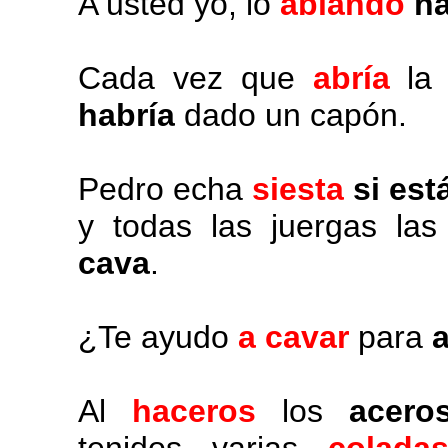
A usted yo, lo
ablando
ha
Cada vez que
abría
la 
habría
dado un capón.
Pedro echa
siesta
si est
y todas las juergas la
cava
.
¿Te ayudo
a cavar
para
Al
haceros
los
acero