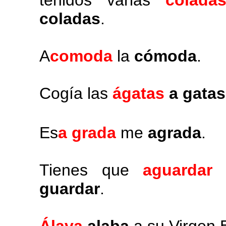
tenidos varias
colada
coladas
.
A
comoda
la
cómoda
.
Cogía las
ágatas
a gatas
Es
a grada
me
agrada
.
Tienes que
aguardar
h
guardar
.