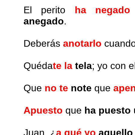
El perito
ha negado
anegado
.
Deberás
anotarlo
cuando
Quéda
te la
tela
; yo con e
Que
no te
note
que
ape
Apuesto
que
ha puesto
Juan, ¿
a qué yo
aquello